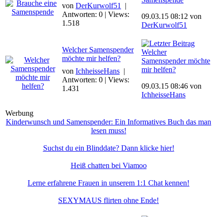
von
DerKurwolf51
|
Antworten: 0 | Views:
09.03.15 08:12 von
1.518
DerKurwolf51
Welcher Samenspender
Welcher
möchte mir helfen?
Samenspender möchte
mir helfen?
von
IchheisseHans
|
Antworten: 0 | Views:
09.03.15 08:46 von
1.431
IchheisseHans
Werbung
Kinderwunsch und Samenspender: Ein Informatives Buch das man
lesen muss!
Suchst du ein Blinddate? Dann klicke hier!
Heiß chatten bei Viamoo
Lerne erfahrene Frauen in unserem 1:1 Chat kennen!
SEXYMAUS flirten ohne Ende!