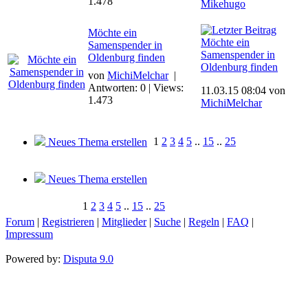
1.478
Mikehugo
Möchte ein
Möchte ein
Samenspender in
Samenspender in
Oldenburg finden
Oldenburg finden
von
MichiMelchar
|
Antworten: 0 | Views:
11.03.15 08:04 von
1.473
MichiMelchar
1
2
3
4
5
..
15
..
25
Neues Thema erstellen
Neues Thema erstellen
1
2
3
4
5
..
15
..
25
Forum
|
Registrieren
|
Mitglieder
|
Suche
|
Regeln
|
FAQ
|
Impressum
Powered by:
Disputa 9.0