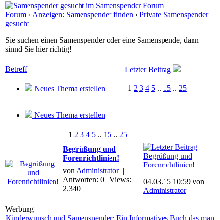
Forum
›
Anzeigen: Samenspender finden
›
Private Samenspender
gesucht
Sie suchen einen Samenspender oder eine Samenspende, dann
sinnd Sie hier richtig!
Betreff
Letzter Beitrag
1
2
3
4
5
..
15
..
25
Neues Thema erstellen
Neues Thema erstellen
1
2
3
4
5
..
15
..
25
Begrüßung und
Begrüßung und
Forenrichtlinien!
Forenrichtlinien!
von
Administrator
|
Antworten: 0 | Views:
04.03.15 10:59 von
2.340
Administrator
Werbung
Kinderwunsch und Samenspender: Ein Informatives Buch das man