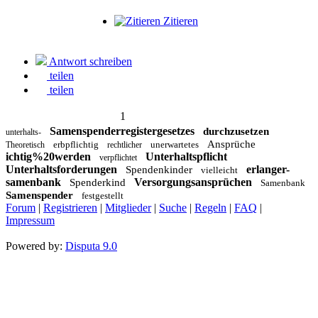
Zitieren
Antwort schreiben
teilen
teilen
1
Samenspenderregistergesetzes
durchzusetzen
unterhalts-
Ansprüche
erbpflichtig
unerwartetes
Theoretisch
rechtlicher
ichtig%20werden
Unterhaltspflicht
verpflichtet
Unterhaltsforderungen
erlanger-
Spendenkinder
vielleicht
samenbank
Versorgungsansprüchen
Spenderkind
Samenbank
Samenspender
festgestellt
Forum
|
Registrieren
|
Mitglieder
|
Suche
|
Regeln
|
FAQ
|
Impressum
Powered by:
Disputa 9.0