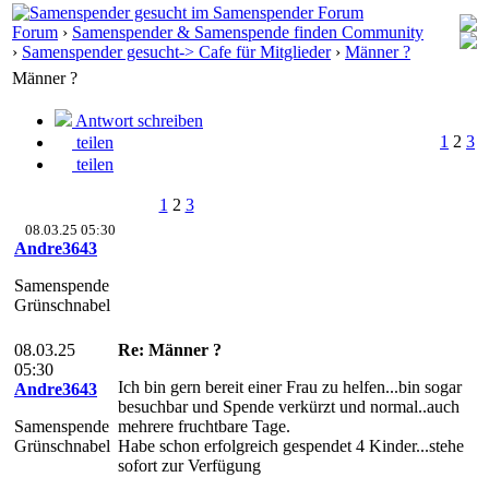
Forum
›
Samenspender & Samenspende finden Community
›
Samenspender gesucht-> Cafe für Mitglieder
›
Männer ?
Männer ?
Antwort schreiben
1
2
3
teilen
teilen
1
2
3
08.03.25 05:30
Andre3643
Samenspende
Grünschnabel
08.03.25
Re: Männer ?
05:30
Ich bin gern bereit einer Frau zu helfen...bin sogar
Andre3643
besuchbar und Spende verkürzt und normal..auch
Samenspende
mehrere fruchtbare Tage.
Grünschnabel
Habe schon erfolgreich gespendet 4 Kinder...stehe
sofort zur Verfügung