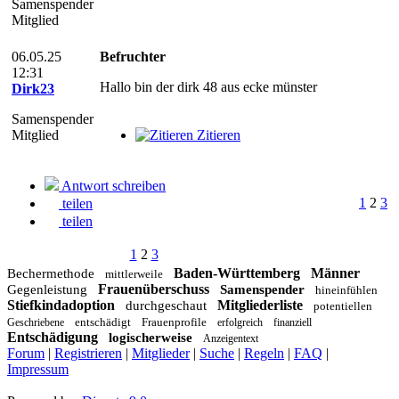
Samenspender
Mitglied
06.05.25
Befruchter
12:31
Hallo bin der dirk 48 aus ecke münster
Dirk23
Samenspender
Mitglied
Zitieren
Antwort schreiben
1
2
3
teilen
teilen
1
2
3
Baden-Württemberg
Männer
Bechermethode
mittlerweile
Frauenüberschuss
Gegenleistung
Samenspender
hineinfühlen
Stiefkindadoption
Mitgliederliste
durchgeschaut
potentiellen
entschädigt
Frauenprofile
Geschriebene
erfolgreich
finanziell
Entschädigung
logischerweise
Anzeigentext
Forum
|
Registrieren
|
Mitglieder
|
Suche
|
Regeln
|
FAQ
|
Impressum