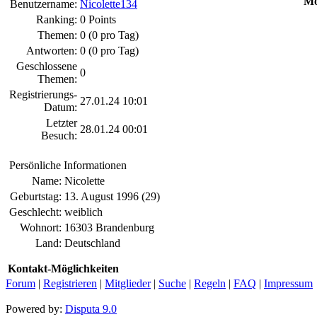
Mö
Benutzername:
Nicolette134
Ranking:
0 Points
Themen:
0 (0 pro Tag)
Antworten:
0 (0 pro Tag)
Geschlossene
0
Themen:
Registrierungs-
27.01.24 10:01
Datum:
Letzter
28.01.24 00:01
Besuch:
Persönliche Informationen
Name:
Nicolette
Geburtstag:
13. August 1996 (29)
Geschlecht:
weiblich
Wohnort:
16303 Brandenburg
Land:
Deutschland
Kontakt-Möglichkeiten
Forum
|
Registrieren
|
Mitglieder
|
Suche
|
Regeln
|
FAQ
|
Impressum
Powered by:
Disputa 9.0